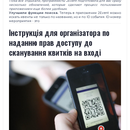
Пока все отдыхали, программисты 2Event подготовила для вас сразу
несколько обновлений, которые сделают процесс пользования
приложением еще более удобным.
Улучшили функции поиска.
Теперь в приложении 2Event можно
искать ивенты не только по названию, но и по ID события. ID-номер
мероприятия - это
​Інструкція для організатора по
наданню прав доступу до
сканування квитків на вході