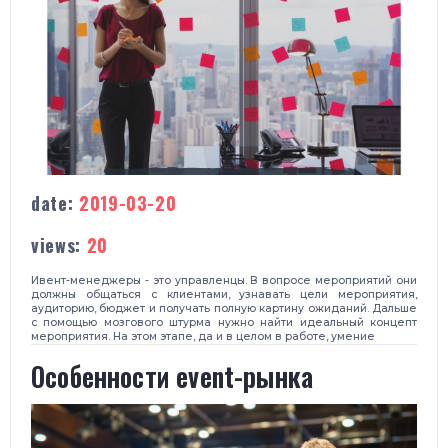
date:
2019-03-20
views:
20
Ивент-менеджеры - это управленцы. В вопросе мероприятий они
должны общаться с клиентами, узнавать цели мероприятия,
аудиторию, бюджет и получать полную картину ожиданий. Дальше
с помощью мозгового штурма нужно найти идеальный концепт
мероприятия. На этом этапе, да и в целом в работе, умение
Особенности event-рынка