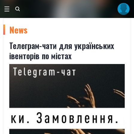
News
Телеграм-чати для українських
івенторів по містах