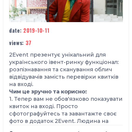
date:
2019-10-11
views:
37
2Event презентує унікальний
для
українського івент-ринку
функціонал:
розпізнавання та сканування облич
відвідувачів замість перевірки квитків
на вході.
Чим це зручно та корисно:
1. Тепер вам не обов'язково показувати
квиток на вході. Просто
cфотографуйтесь та завантажте своє
фото в додаток 2Event. Людина на