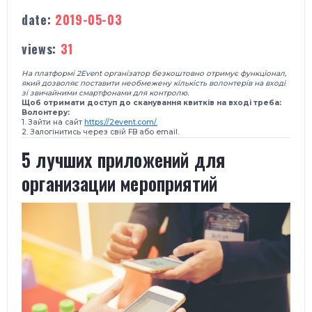
date:
2019-05-03
views:
31
На платформі 2Event організатор безкоштовно отримує функціонал,
який дозволяє поставити необмежену кількість волонтерів на вході
зі звичайними смартфонами для контролю.
Щоб отримати доступ до сканування квитків на вході треба:
Волонтеру:
1. Зайти на сайт
https://2event.com/.
2. Залогінитись через свій FB або email.
5 лучших приложений для
организации мероприятий