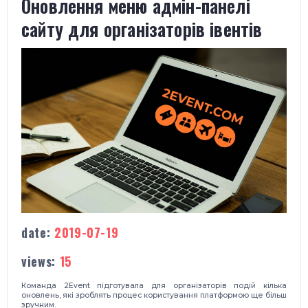
Оновлення меню адмін-панелі
сайту для організаторів івентів
date:
2019-07-19
views:
15
Команда 2Event підготувала для організаторів подій кілька
оновлень, які зроблять процес користування платформою ще більш
зручним.