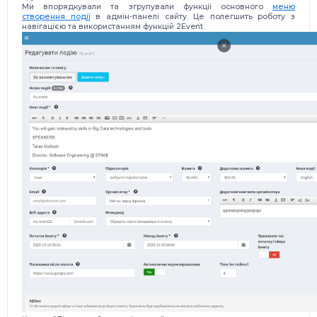
Ми впорядкували та згрупували функції основного
меню
створення події
в адмін-панелі сайту. Це полегшить роботу з
навігацією та використанням функцій 2Event.