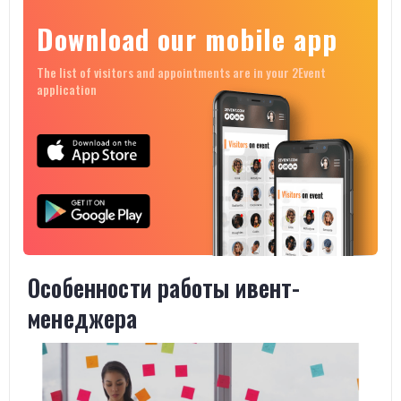
Download our mobile app
The list of visitors and appointments are in your 2Event
application
Особенности работы ивент-
менеджера