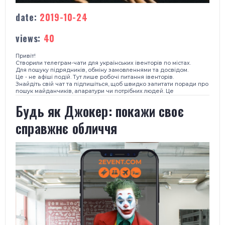
date:
2019-10-24
views:
40
Привіт!
Створили телеграм-чати для українських івенторів по містах.
Для пошуку підрядників, обміну замовленнями та досвідом.
Це - не афіші подій. Тут лише робочі питання івенторів.
Знайдіть свій чат та підпишіться, щоб швидко запитати поради про
пошук майданчиків, апаратури чи потрібних людей. Це
Будь як Джокер: покажи своє
справжнє обличчя