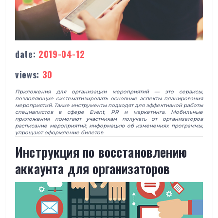
date:
2019-04-12
views:
30
Приложения для организации мероприятий — это сервисы,
позволяющие систематизировать основные аспекты планирования
мероприятий. Такие инструменты подходят для эффективной работы
специалистов в сфере Event, PR и маркетинга. Мобильные
приложения помогают участникам получать от организаторов
расписание мероприятий, информацию об изменениях программы,
упрощают оформление билетов
Инструкция по восстановлению
аккаунта для организаторов